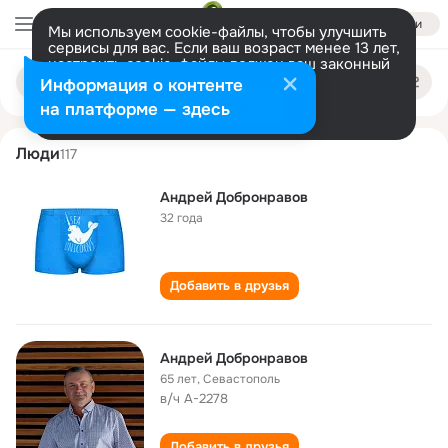
Войти
Мы используем cookie-файлы, чтобы улучшить
сервисы для вас. Если ваш возраст менее 13 лет,
настроить cookie-файлы должен ваш законный
andrey dobronravov
Поиск
представитель.
Больше информации
Информация о контенте
по
людям
Разрешить все
Настроить
на платформе — здесь
Люди
117
Андрей Добронравов
32 года
Добавить в друзья
Андрей Добронравов
65 лет
,
Севастополь
в/ч А-2278
Добавить в друзья