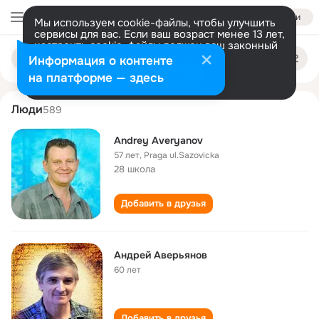
Войти
Мы используем cookie-файлы, чтобы улучшить
сервисы для вас. Если ваш возраст менее 13 лет,
настроить cookie-файлы должен ваш законный
andrey averyanov
Поиск
представитель.
Больше информации
Информация о контенте
по
людям
Разрешить все
Настроить
на платформе — здесь
Люди
589
Andrey Averyanov
57 лет
,
Praga ul.Sazovicka
28 школа
Добавить в друзья
Андрей Аверьянов
60 лет
Добавить в друзья