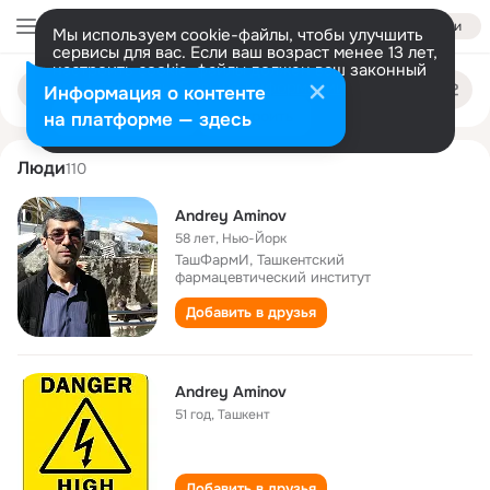
Войти
Мы используем cookie-файлы, чтобы улучшить
сервисы для вас. Если ваш возраст менее 13 лет,
настроить cookie-файлы должен ваш законный
andrey aminov
Поиск
представитель.
Больше информации
Информация о контенте
по
людям
Разрешить все
Настроить
на платформе — здесь
Люди
110
Andrey Aminov
58 лет
,
Нью-Йорк
ТашФармИ, Ташкентский
фармацевтический институт
Добавить в друзья
Andrey Aminov
51 год
,
Ташкент
Добавить в друзья