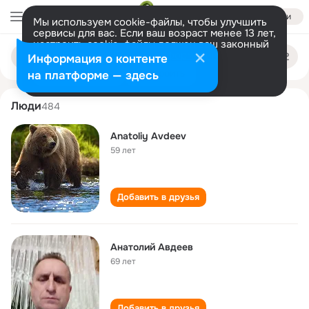
Войти
Мы используем cookie-файлы, чтобы улучшить
сервисы для вас. Если ваш возраст менее 13 лет,
настроить cookie-файлы должен ваш законный
anatoliy avdeev
Поиск
представитель.
Больше информации
Информация о контенте
по
людям
Разрешить все
Настроить
на платформе — здесь
Люди
484
Anatoliy Avdeev
59 лет
Добавить в друзья
Анатолий Авдеев
69 лет
Добавить в друзья