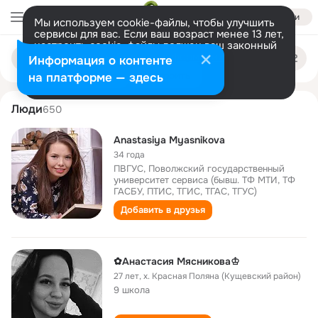
Войти
Мы используем cookie-файлы, чтобы улучшить
сервисы для вас. Если ваш возраст менее 13 лет,
настроить cookie-файлы должен ваш законный
anastasiya myasnikova
Поиск
представитель.
Больше информации
Информация о контенте
по
людям
Разрешить все
Настроить
на платформе — здесь
Люди
650
Anastasiya Myasnikova
34 года
ПВГУС, Поволжский государственный
университет сервиса (бывш. ТФ МТИ, ТФ
ГАСБУ, ПТИС, ТГИС, ТГАС, ТГУС)
Добавить в друзья
✿Анастасия Мясникова♔
27 лет
,
х. Красная Поляна (Кущевский район)
9 школа