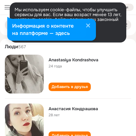
Войти
Мы используем cookie-файлы, чтобы улучшить
сервисы для вас. Если ваш возраст менее 13 лет,
настроить cookie-файлы должен ваш законный
anastasiya kondrashova
Поиск
представитель.
Больше информации
Информация о контенте
по
людям
Разрешить все
Настроить
на платформе — здесь
Люди
567
Anastasiya Kondrashova
24 года
Добавить в друзья
Анастасия Кондрашова
28 лет
Добавить в друзья