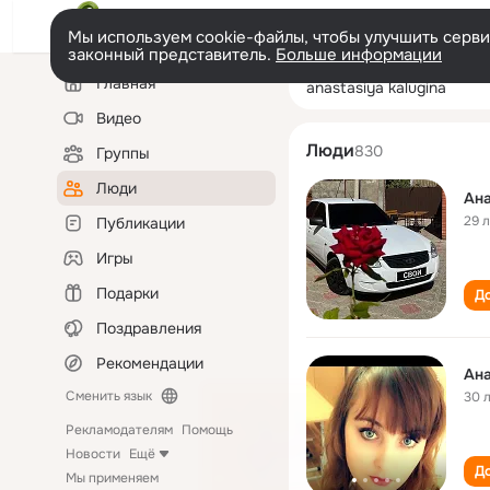
Мы используем cookie-файлы, чтобы улучшить сервис
законный представитель.
Больше информации
Левая
Поиск
Главная
anastasiya kalug
колонка
по
людям
Видео
Люди
830
Группы
Люди
Ана
29 
Публикации
Игры
Подарки
До
Поздравления
Рекомендации
Ана
Сменить язык
30 
Рекламодателям
Помощь
Новости
Ещё
До
Мы применяем