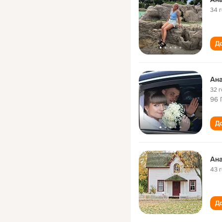
34 
До
Ана
32 
96 
До
Ана
43 
До