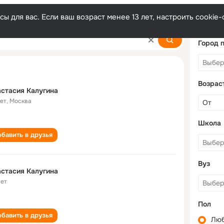
ы для вас. Если ваш возраст менее 13 лет, настроить cooki
ina
Город 
Возрас
стасия Калугина
лет
,
Москва
Школа
бавить в друзья
Вуз
стасия Калугина
лет
Пол
бавить в друзья
Лю