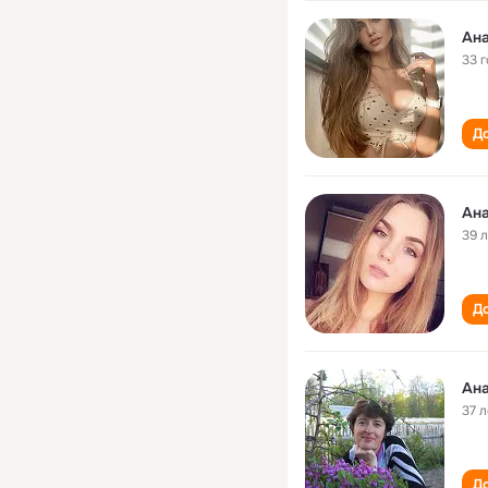
Ана
33 
До
Ана
39 
До
Ана
37 л
До