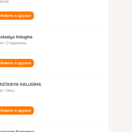
школа
бавить в друзья
stasiya Kalugina
лет
,
Ставрополь
бавить в друзья
ASTASIYA KALUGINA
лет
,
Омск
бавить в друзья
стасия Калугина