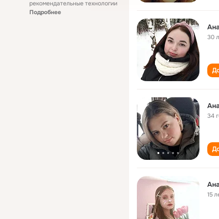
рекомендательные технологии
Подробнее
Ана
30 
До
Ана
34 
До
Ана
15 л