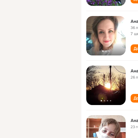
Ана
36 
7 ш
До
Ана
26 
До
Ана
23 