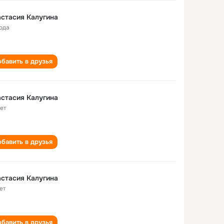
стасия Калугина
года
бавить в друзья
стасия Калугина
лет
бавить в друзья
стасия Калугина
ет
бавить в друзья