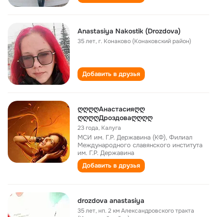
Anastasiya Nakostik (Drozdova)
35 лет
,
г. Конаково (Конаковский район)
Добавить в друзья
ღღღღАнастасияღღ
ღღღღДроздоваღღღღ
23 года
,
Калуга
МСИ им. Г.Р. Державина (КФ), Филиал
Международного славянского института
им. Г.Р. Державина
Добавить в друзья
drozdova anastasiya
35 лет
,
нп. 2 км Александровского тракта