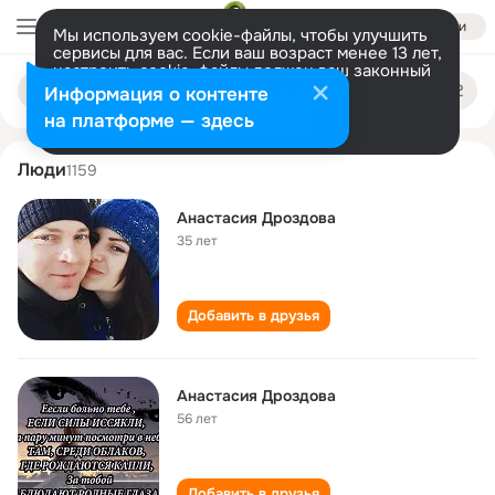
Войти
Мы используем cookie-файлы, чтобы улучшить
сервисы для вас. Если ваш возраст менее 13 лет,
настроить cookie-файлы должен ваш законный
anastasiya drozdova
Поиск
представитель.
Больше информации
Информация о контенте
по
людям
Разрешить все
Настроить
на платформе — здесь
Люди
1159
Анастасия Дроздова
35 лет
Добавить в друзья
Анастасия Дроздова
56 лет
Добавить в друзья