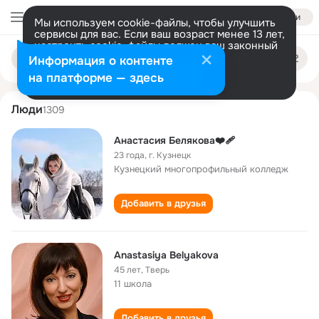
Войти
Мы используем cookie-файлы, чтобы улучшить
сервисы для вас. Если ваш возраст менее 13 лет,
настроить cookie-файлы должен ваш законный
anastasiya belyakova
Поиск
представитель.
Больше информации
Информация о контенте
по
людям
Разрешить все
Настроить
на платформе — здесь
Люди
1309
Анастасия Белякова❤️‍🩹
23 года
,
г. Кузнецк
Кузнецкий многопрофильный колледж
Добавить в друзья
Anastasiya Belyakova
45 лет
,
Тверь
11 школа
Добавить в друзья