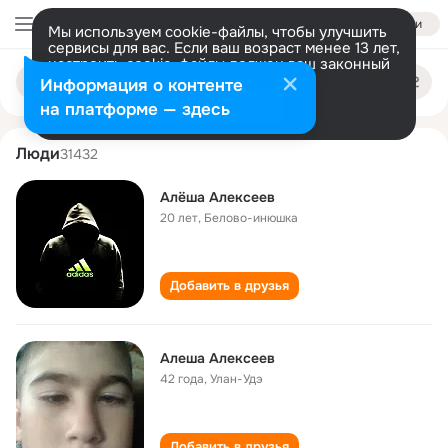
Войти
Мы используем cookie-файлы, чтобы улучшить
сервисы для вас. Если ваш возраст менее 13 лет,
настроить cookie-файлы должен ваш законный
alyosha alekseev
Поиск
представитель.
Больше информации
Информация о контенте
по
людям
Разрешить все
Настроить
на платформе — здесь
Люди
31432
Алёша Алексеев
20 лет
,
Белово-инюшка
Добавить в друзья
Алеша Алексеев
42 года
,
Улан-Удэ
Добавить в друзья