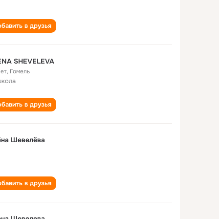
бавить в друзья
ENA SHEVELEVA
лет
,
Гомель
школа
бавить в друзья
ёна Шевелёва
бавить в друзья
ена Шевелева