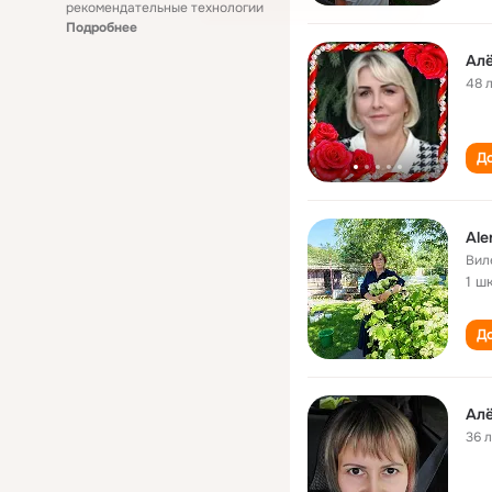
рекомендательные технологии
Подробнее
Ал
48 
До
Ale
Вил
1 ш
До
Ал
36 