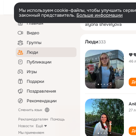
Мы используем cookie-файлы, чтобы улучшить сервис
законный представитель.
Больше информации
Левая
Поиск
Главная
alyona shevelyo
колонка
по
людям
Видео
Люди
333
Группы
Люди
💙
46 
Публикации
Игры
Подарки
До
Поздравления
Рекомендации
Ал
Сменить язык
27 л
Рекламодателям
Помощь
Новости
Ещё
До
Мы применяем