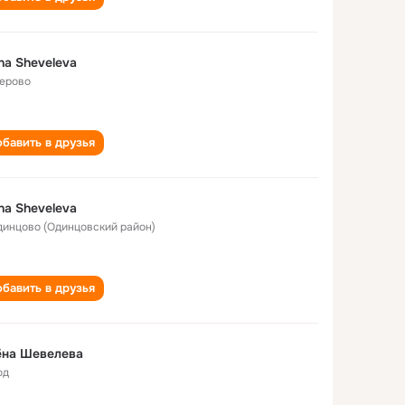
na Sheveleva
ерово
бавить в друзья
na Sheveleva
Одинцово (Одинцовский район)
бавить в друзья
ёна Шевелева
од