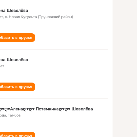
ёна Шевелёва
ет
,
с. Новая Кугульта (Труновский район)
бавить в друзья
ëна Шевелëва
лет
бавить в друзья
ღ♥ღ♥Аленаღ♥ღ♥ Потемкинаღ♥ღ♥ Шевелёва
года
,
Тамбов
бавить в друзья