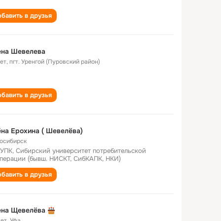
бавить в друзья
ена Шевелева
лет
,
пгт. Уренгой (Пуровский район)
бавить в друзья
на Ерохина ( Шевелёва)
осибирск
УПК, Сибирский университет потребительской
перации (бывш. НИСКТ, СибКАПК, НКИ)
бавить в друзья
ена Щевелёва
лет
,
Уфа