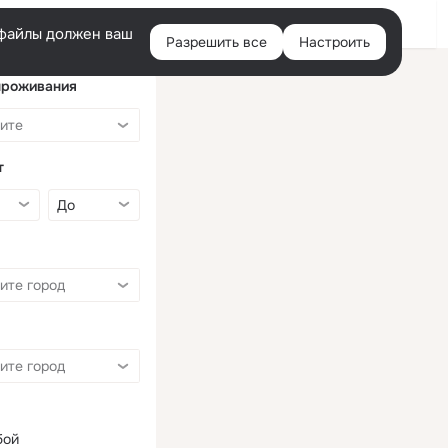
Войти
e-файлы должен ваш
Разрешить все
Настроить
Правая
колонка
проживания
т
бой