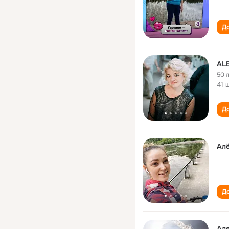
До
AL
50 
41 
До
Ал
До
Ал