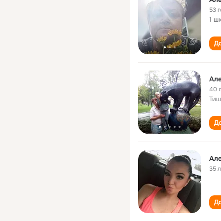
53 
1 ш
До
40 
Тиш
До
Ал
35 
До