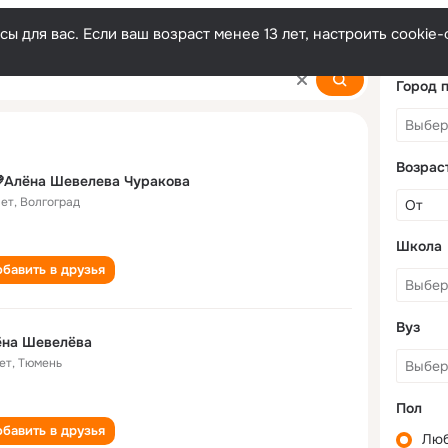
ы для вас. Если ваш возраст менее 13 лет, настроить cooki
va
Город 
Возрас
Алёна Шевелева Чуракова
лет
,
Волгоград
Школа
бавить в друзья
Вуз
ёна Шевелёва
ет
,
Тюмень
Пол
бавить в друзья
Лю