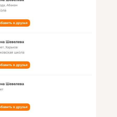
года
,
Абакан
кола
бавить в друзья
Алена Шевелева
лет
,
Харьков
ковская школа
бавить в друзья
ена Шевелева
лет
бавить в друзья