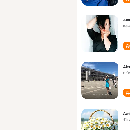
Ale
Кем
До
Ale
г. 
До
Ал
41 г