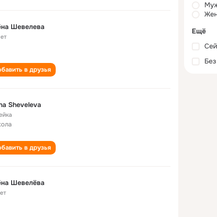
Му
Жен
ёна Шевелева
Ещё
лет
Сей
Без
бавить в друзья
na Sheveleva
ейка
кола
бавить в друзья
ёна Шевелёва
лет