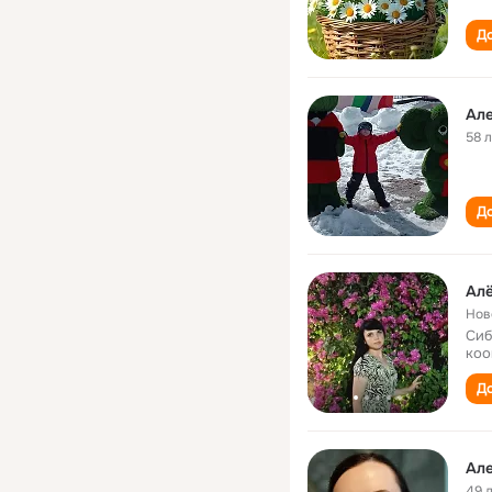
До
Ал
58 
До
Алё
Нов
Сиб
коо
До
Ал
49 