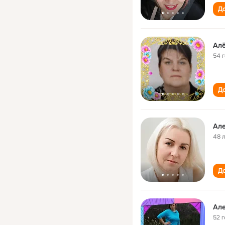
До
Ал
54 
До
Ал
48 
До
Ал
52 