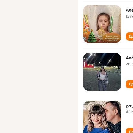
Aл
13 л
До
Ал
20 
До
ღ♥
42 
До