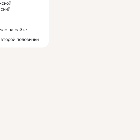
жской
ский
час на сайте
 второй половинки