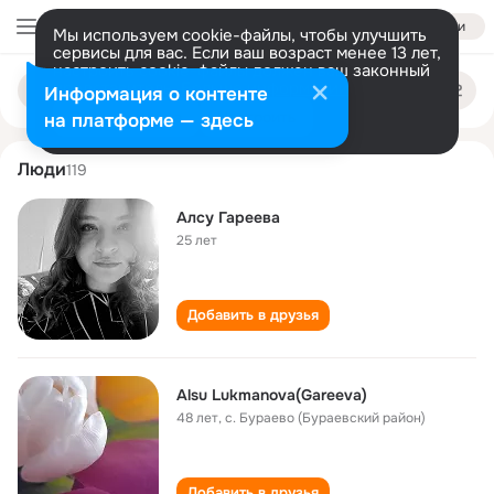
Войти
Мы используем cookie-файлы, чтобы улучшить
сервисы для вас. Если ваш возраст менее 13 лет,
настроить cookie-файлы должен ваш законный
alsu gareeva
Поиск
представитель.
Больше информации
Информация о контенте
по
людям
Разрешить все
Настроить
на платформе — здесь
Люди
119
Алсу Гареева
25 лет
Добавить в друзья
Alsu Lukmanova(Gareeva)
48 лет
,
с. Бураево (Бураевский район)
Добавить в друзья