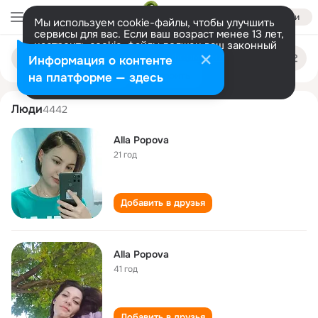
Войти
Мы используем cookie-файлы, чтобы улучшить
сервисы для вас. Если ваш возраст менее 13 лет,
настроить cookie-файлы должен ваш законный
alla popova
Поиск
представитель.
Больше информации
Информация о контенте
по
людям
Разрешить все
Настроить
на платформе — здесь
Люди
4442
Alla Popova
21 год
Добавить в друзья
Alla Popova
41 год
Добавить в друзья