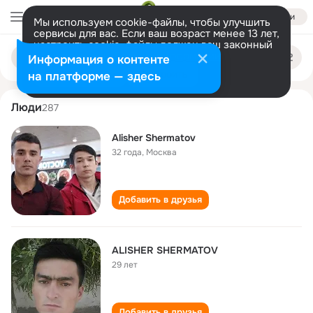
Войти
Мы используем cookie-файлы, чтобы улучшить
сервисы для вас. Если ваш возраст менее 13 лет,
настроить cookie-файлы должен ваш законный
alisher shermatov
Поиск
представитель.
Больше информации
Информация о контенте
по
людям
Разрешить все
Настроить
на платформе — здесь
Люди
287
Alisher Shermatov
32 года
,
Москва
Добавить в друзья
ALISHER SHERMATOV
29 лет
Добавить в друзья