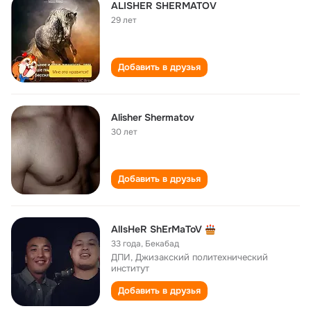
ALISHER SHERMATOV
29 лет
Добавить в друзья
Alisher Shermatov
30 лет
Добавить в друзья
AlIsHeR ShErMaToV
33 года
,
Бекабад
ДПИ, Джизакский политехнический
институт
Добавить в друзья