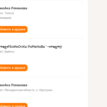
ино4ка Романова
лет
,
Томск)
имназия
бавить в друзья
•●♥๑ஐ➹АлИнОчКа РоМаНоВа˙·•●♥๑ஐ♥ღ
лет
,
Брянск
бавить в друзья
ино4ка Романова
лет
,
Магаданская область, п. Оротукан
бавить в друзья