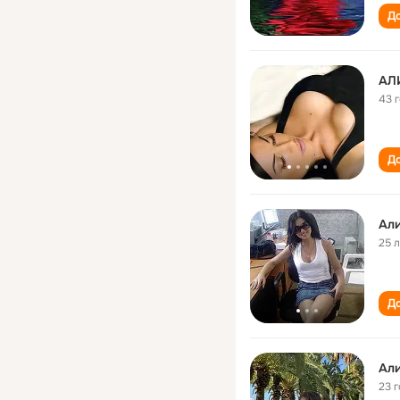
До
АЛ
43 
До
Ал
25 
До
Ал
23 