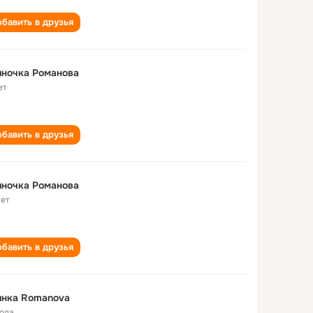
бавить в друзья
иночка Романова
ет
бавить в друзья
иночка Романова
лет
бавить в друзья
инка Romanova
года