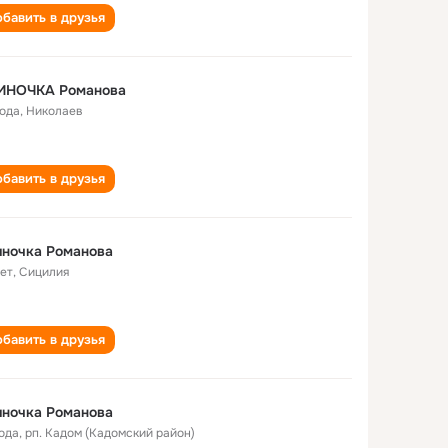
бавить в друзья
ИНОЧКА Романова
года
,
Николаев
бавить в друзья
иночка Романова
лет
,
Сицилия
бавить в друзья
иночка Романова
года
,
рп. Кадом (Кадомский район)