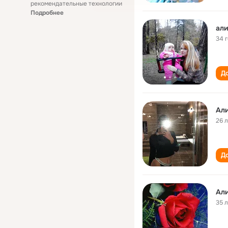
рекомендательные технологии
Подробнее
али
34 
До
Ал
26 
До
Ал
35 