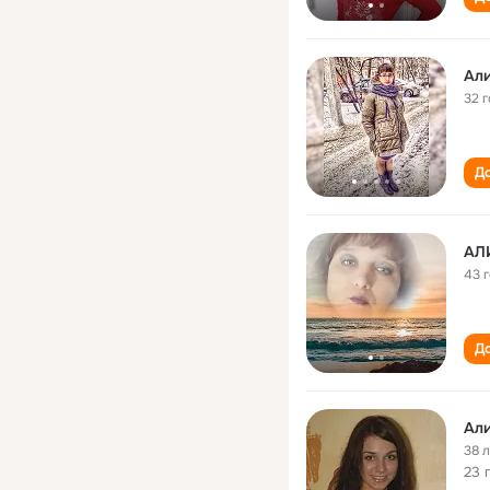
Ал
32 
До
АЛ
43 
До
Ал
38 
23 