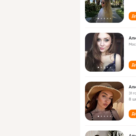
До
Ал
Мос
До
Ал
31 г
8 ш
До
Ал