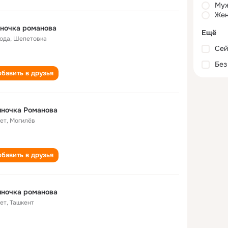
Му
Жен
ночка романова
Ещё
года
,
Шепетовка
Сей
Без
бавить в друзья
иночка Романова
лет
,
Могилёв
бавить в друзья
иночка романова
лет
,
Ташкент