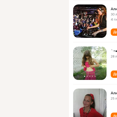
Ал
30 
4 г
До
˙·
28 
До
Ал
25 
До