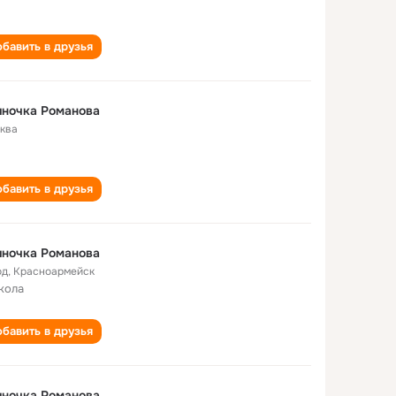
бавить в друзья
иночка Романова
ква
бавить в друзья
иночка Романова
од
,
Красноармейск
кола
бавить в друзья
иночка Романова