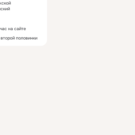
жской
ский
час на сайте
 второй половинки