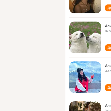
До
Ал
16 л
До
Ал
30 
До
Ал
34 