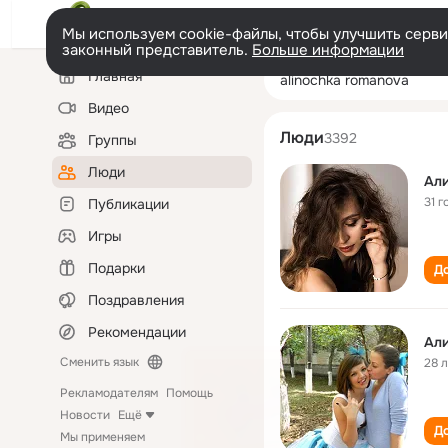
Мы используем cookie-файлы, чтобы улучшить сервис
законный представитель.
Больше информации
Левая
Поиск
Главная
alinochka roma
колонка
по
людям
Видео
Люди
3392
Группы
Люди
Али
31 г
Публикации
Игры
Подарки
До
Поздравления
Рекомендации
Ал
Сменить язык
28 
Рекламодателям
Помощь
Новости
Ещё
До
Мы применяем