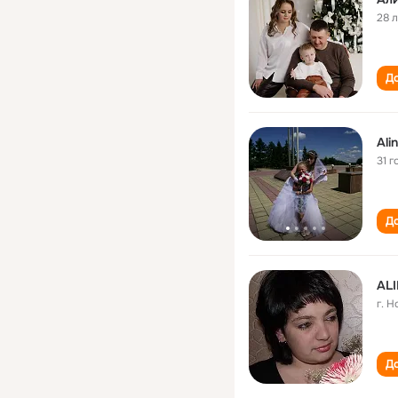
28 
До
Ali
31 г
До
AL
г. 
До