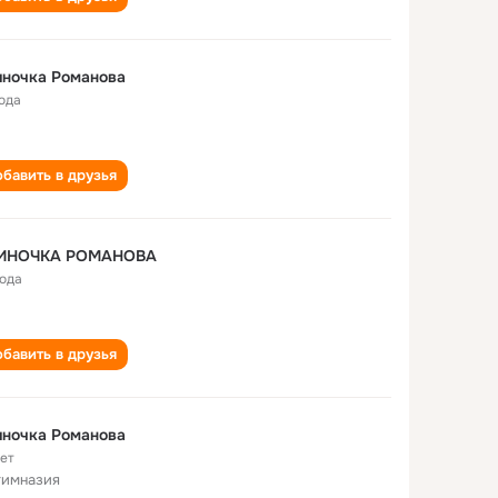
иночка Романова
года
бавить в друзья
ИНОЧКА РОМАНОВА
года
бавить в друзья
иночка Романова
лет
гимназия