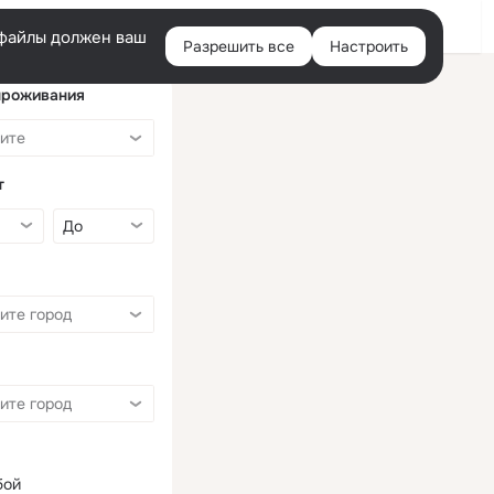
Войти
e-файлы должен ваш
Разрешить все
Настроить
Правая
колонка
проживания
т
бой