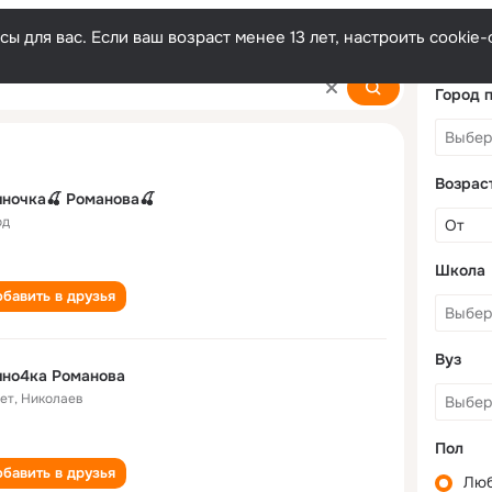
ы для вас. Если ваш возраст менее 13 лет, настроить cooki
nova
Город 
Возрас
ночка🍒 Романова🍒
од
Школа
бавить в друзья
Вуз
ино4ка Романова
лет
,
Николаев
Пол
бавить в друзья
Лю