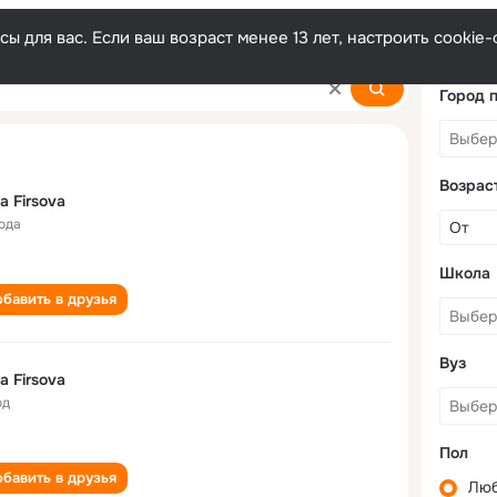
ы для вас. Если ваш возраст менее 13 лет, настроить cooki
Город 
Возрас
na Firsova
года
Школа
бавить в друзья
Вуз
na Firsova
од
Пол
бавить в друзья
Лю