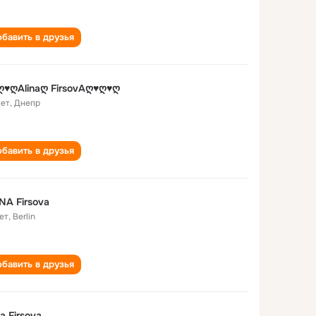
бавить в друзья
ღ♥ღAlinaღ FirsovAღ♥ღ♥ღ
лет
,
Днепр
бавить в друзья
NA Firsova
ет
,
Berlin
бавить в друзья
na Firsova