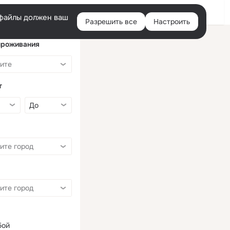
Войти
e-файлы должен ваш
Разрешить все
Настроить
Правая
колонка
проживания
т
бой