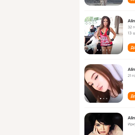
Ali
32 
13 
До
Ali
21 г
До
Ali
Ирк