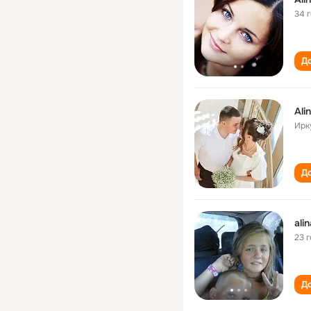
34 
До
Ali
Ирк
До
alin
23 
До