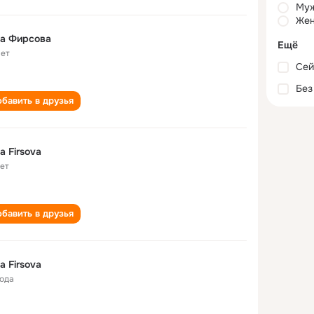
Му
Жен
na Фирсова
Ещё
лет
Сей
Без
бавить в друзья
na Firsova
лет
бавить в друзья
na Firsova
года