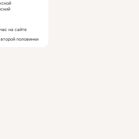
жской
ский
час на сайте
 второй половинки