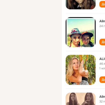
До
Ali
24 
До
AL
46 
1 к
До
Ali
32 