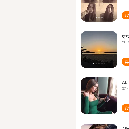
До
ღ♥
50 
До
ALI
37 л
До
Ali