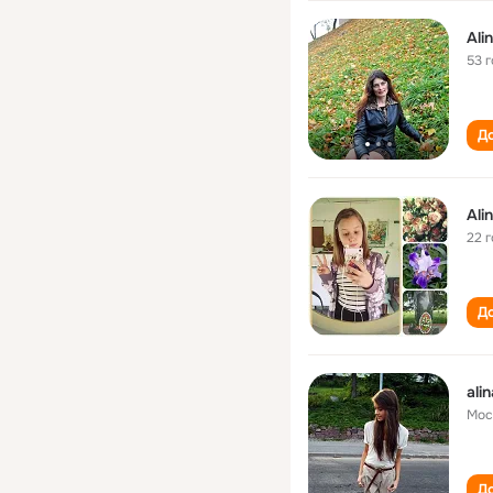
Ali
53 
До
Ali
22 
До
alin
Мос
До