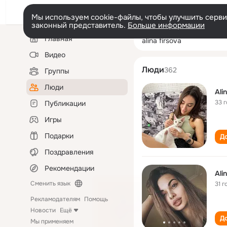
Мы используем cookie-файлы, чтобы улучшить сервис
законный представитель.
Больше информации
Левая
Поиск
Главная
alina firsova
колонка
по
людям
Видео
Люди
362
Группы
Люди
Ali
33 
Публикации
Игры
Подарки
До
Поздравления
Рекомендации
Ali
Сменить язык
31 г
Рекламодателям
Помощь
Новости
Ещё
До
Мы применяем