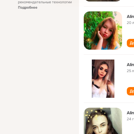
рекомендательные технологии
Подробнее
Ali
20 
До
Ali
25 
До
Ali
24 