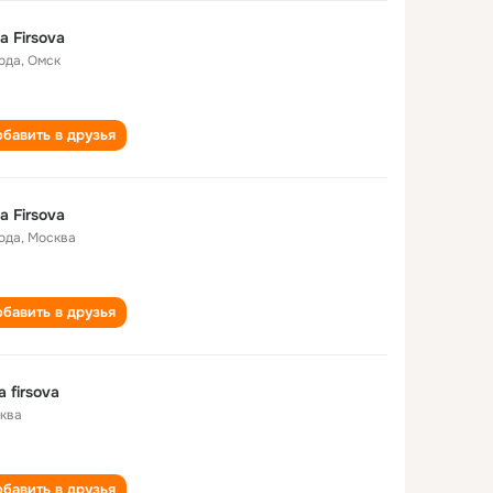
na Firsova
года
,
Омск
бавить в друзья
na Firsova
года
,
Москва
бавить в друзья
a firsova
ква
бавить в друзья