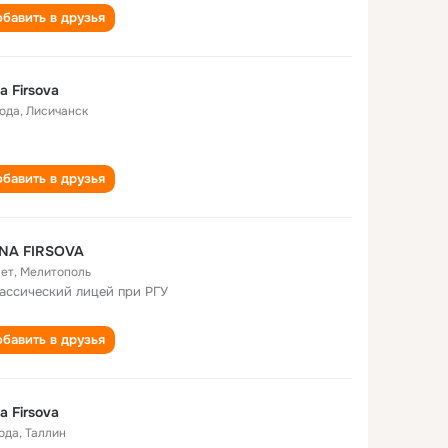
бавить в друзья
na Firsova
года
,
Лисичанск
бавить в друзья
INA FIRSOVA
лет
,
Мелитополь
лассический лицей при РГУ
бавить в друзья
na Firsova
года
,
Таллин