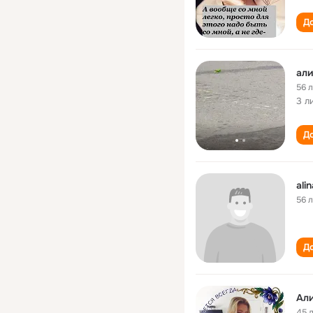
До
али
56 
3 л
До
alin
56 
До
Ал
45 