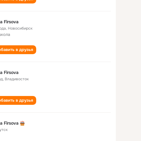
na Firsova
года
,
Новосибирск
школа
бавить в друзья
na Firsova
од
,
Владивосток
бавить в друзья
na Firsova
утск