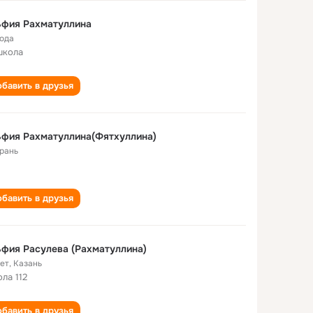
ьфия Рахматуллина
года
школа
бавить в друзья
фия Рахматуллина(Фятхуллина)
рань
бавить в друзья
фия Расулева (Рахматуллина)
лет
,
Казань
ла 112
бавить в друзья