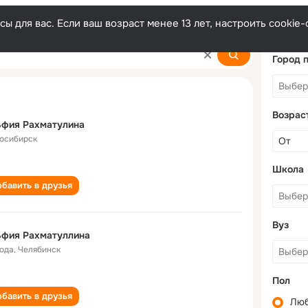
ы для вас. Если ваш возраст менее 13 лет, настроить cooki
ina
Город 
Возрас
ьфия Рахматулина
осибирск
Школа
бавить в друзья
Вуз
ьфия Рахматуллина
года
,
Челябинск
Пол
бавить в друзья
Лю