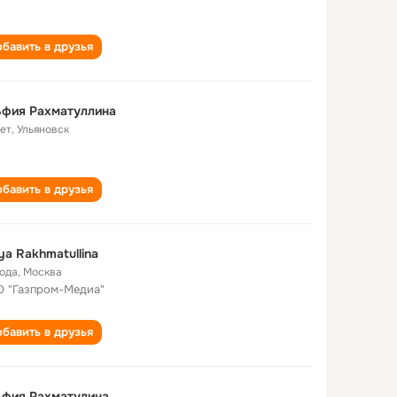
бавить в друзья
ьфия Рахматуллина
лет
,
Ульяновск
бавить в друзья
iya Rakhmatullina
года
,
Москва
 "Газпром-Медиа"
бавить в друзья
ьфия Рахматулина