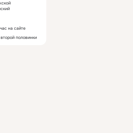
жской
ский
час на сайте
 второй половинки