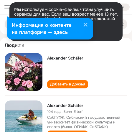
Войти
Мы используем cookie-файлы, чтобы улучшить
сервисы для вас. Если ваш возраст менее 13 лет,
настроить cookie-файлы должен ваш законный
alexander schäfer
Поиск
представитель.
Больше информации
Информация о контенте
по
людям
Разрешить все
Настроить
на платформе — здесь
Люди
219
Alexander Schäfer
Добавить в друзья
Alexander Schäfer
104 года
,
Bonn-Eitorf
СибГУФК, Сибирский государственный
университет физической культуры и
спорта (бывш. ОГИФК, СибГАФК)