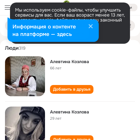
Войти
Мы используем cookie-файлы, чтобы улучшить
сервисы для вас. Если ваш возраст менее 13 лет,
настроить cookie-файлы должен ваш законный
alevtina kozlova
Поиск
представитель.
Больше информации
Информация о контенте
по
людям
Разрешить все
Настроить
на платформе — здесь
Люди
319
Алевтина Козлова
66 лет
Добавить в друзья
Алевтина Козлова
29 лет
Добавить в друзья