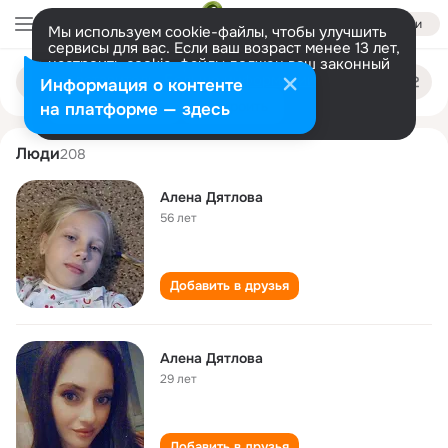
Войти
Мы используем cookie-файлы, чтобы улучшить
сервисы для вас. Если ваш возраст менее 13 лет,
настроить cookie-файлы должен ваш законный
alena dyatlova
Поиск
представитель.
Больше информации
Информация о контенте
по
людям
Разрешить все
Настроить
на платформе — здесь
Люди
208
Алена Дятлова
56 лет
Добавить в друзья
Алена Дятлова
29 лет
Добавить в друзья