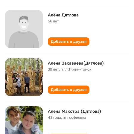
Алёна Дятлова
56 лет
Добавить в друзья
Алена Захаваева(Дятлова)
39 лет
,
п.г.т.Тяжин-Томск
Добавить в друзья
Алена Макотра (Дятлова)
43 года
,
пгт софиевка