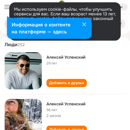
Войти
Мы используем cookie-файлы, чтобы улучшить
сервисы для вас. Если ваш возраст менее 13 лет,
настроить cookie-файлы должен ваш законный
aleksey uspenskiy
Поиск
представитель.
Больше информации
Информация о контенте
по
людям
Разрешить все
Настроить
на платформе — здесь
Люди
252
Алексей Успенский
29 лет
Добавить в друзья
Алексей Успенский
56 лет
2 школа
Добавить в друзья