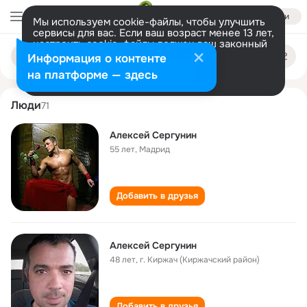
Войти
Мы используем cookie-файлы, чтобы улучшить
сервисы для вас. Если ваш возраст менее 13 лет,
настроить cookie-файлы должен ваш законный
aleksey sergunin
Поиск
представитель.
Больше информации
Информация о контенте
по
людям
Разрешить все
Настроить
на платформе — здесь
Люди
71
Алексей Сергунин
55 лет
,
Мадрид
Добавить в друзья
Алексей Сергунин
48 лет
,
г. Киржач (Киржачский район)
Добавить в друзья