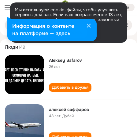
Войти
Мы используем cookie-файлы, чтобы улучшить
сервисы для вас. Если ваш возраст менее 13 лет,
настроить cookie-файлы должен ваш законный
aleksey safarov
Поиск
представитель.
Больше информации
Информация о контенте
по
людям
Разрешить все
Настроить
на платформе — здесь
Люди
149
Aleksey Safarov
26 лет
Добавить в друзья
алексей саффаров
48 лет
,
Дубай
Добавить в друзья