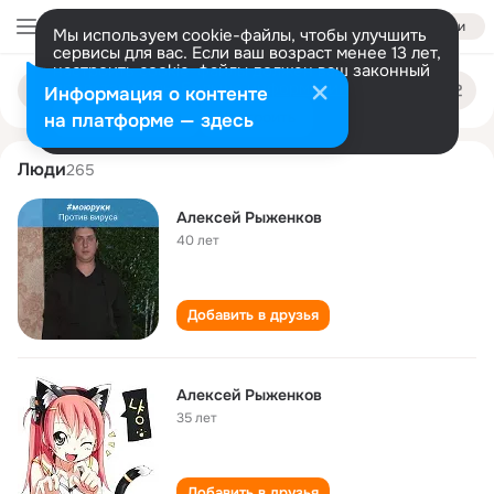
Войти
Мы используем cookie-файлы, чтобы улучшить
сервисы для вас. Если ваш возраст менее 13 лет,
настроить cookie-файлы должен ваш законный
aleksey ryzhenkov
Поиск
представитель.
Больше информации
Информация о контенте
по
людям
Разрешить все
Настроить
на платформе — здесь
Люди
265
Алексей Рыженков
40 лет
Добавить в друзья
Алексей Рыженков
35 лет
Добавить в друзья