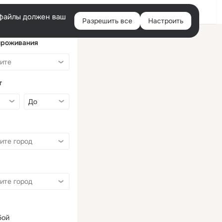
Войти
e-файлы должен ваш
Разрешить все
Настроить
Правая
колонка
проживания
т
бой