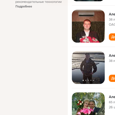
рекомендательные технологии
Подробнее
Ал
38 
ОАО
До
Ал
38 
До
Ал
65 
26 