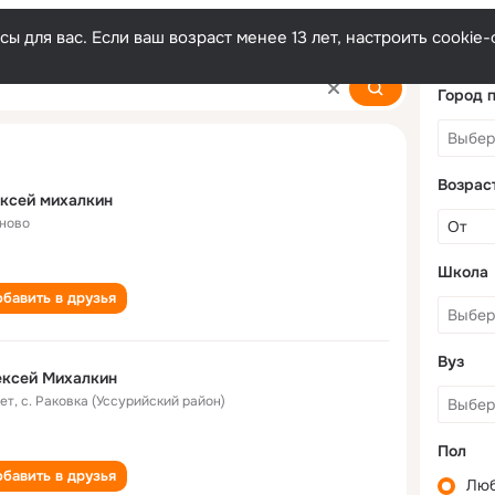
ы для вас. Если ваш возраст менее 13 лет, настроить cooki
n
Город 
Возрас
ксей михалкин
ново
Школа
бавить в друзья
Вуз
ексей Михалкин
лет
,
с. Раковка (Уссурийский район)
Пол
бавить в друзья
Лю