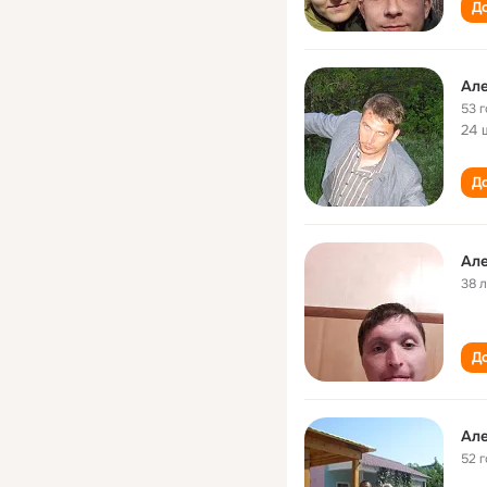
До
Ал
53 
24 
До
Ал
38 
До
Ал
52 