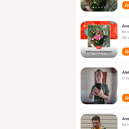
До
Ал
65 
20 
До
Ale
17 л
До
Ал
53 