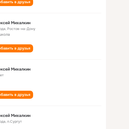
бавить в друзья
ексей Михалкин
года
,
Ростов-на-Дону
школа
бавить в друзья
ексей Михалкин
лет
бавить в друзья
ексей Михалкин
года
,
п.Сургут