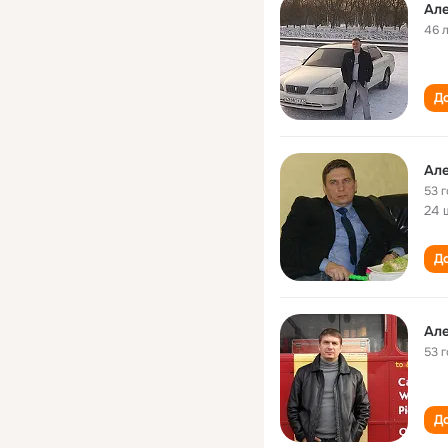
Ал
46 
До
Ал
53 
24 
До
Ал
53 
До