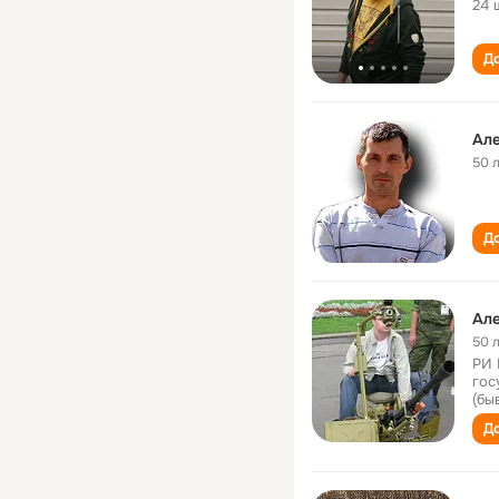
24 
До
Ал
50 
До
Ал
50 
РИ 
гос
(бы
До