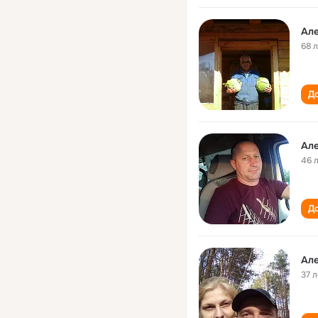
Ал
68 
До
Ал
46 
До
Ал
37 л