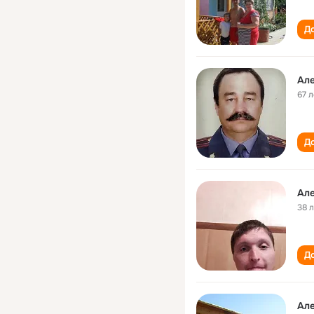
До
Ал
67 л
До
Ал
38 
До
Ал