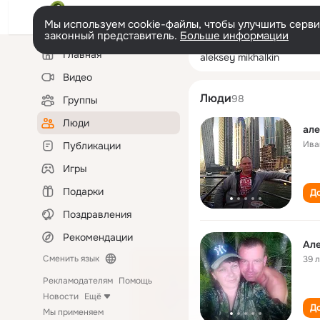
Мы используем cookie-файлы, чтобы улучшить сервис
законный представитель.
Больше информации
Левая
Поиск
Главная
aleksey mikhalki
колонка
по
людям
Видео
Люди
98
Группы
Люди
але
Ива
Публикации
Игры
Подарки
До
Поздравления
Рекомендации
Ал
Сменить язык
39 
Рекламодателям
Помощь
Новости
Ещё
До
Мы применяем