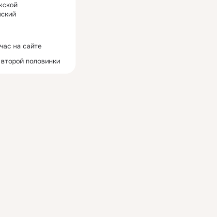
жской
ский
час на сайте
 второй половинки