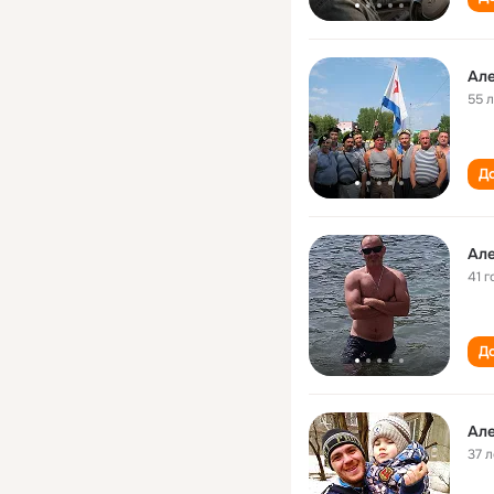
Але
55 
До
Але
41 г
До
Але
37 л