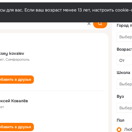
ы для вас. Если ваш возраст менее 13 лет, настроить cooki
v
Город 
Возрас
ksey kovalev
лет
,
Симферополь
Школа
бавить в друзья
Вуз
ксей Ковалёв
лет
Пол
бавить в друзья
Лю