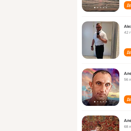
До
Ale
42 
До
Але
56 
До
Але
68 