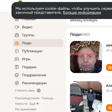
Мы используем cookie-файлы, чтобы улучшить сервис
законный представитель.
Больше информации
Левая
Поиск
Главная
aleksey kovalyo
колонка
по
людям
Видео
Люди
6983
Группы
Люди
ale
47 
Публикации
Игры
Подарки
До
Поздравления
Рекомендации
Але
Сменить язык
50 
Рекламодателям
Помощь
Новости
Ещё
До
Мы применяем