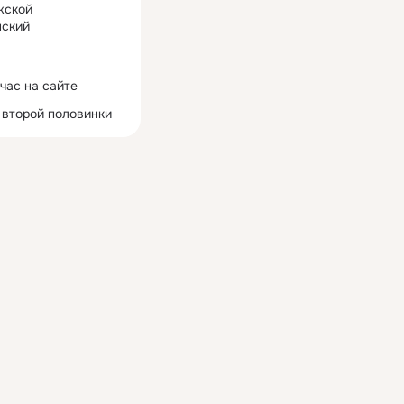
жской
ский
час на сайте
 второй половинки