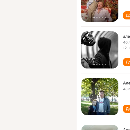
До
але
40 
12 
До
Але
48 
До
Але