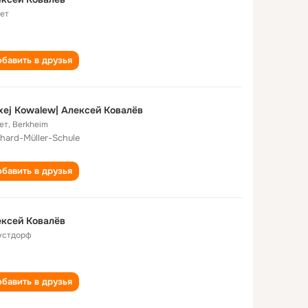
лет
бавить в друзья
xej Kowalew| Алексей Ковалёв
ет
,
Berkheim
hard-Müller-Schule
бавить в друзья
ксей Ковалёв
устдорф
бавить в друзья