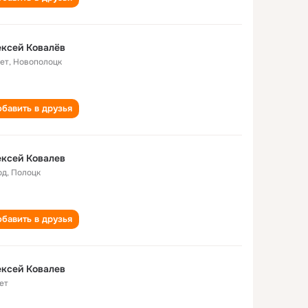
ксей Ковалёв
лет
,
Новополоцк
бавить в друзья
ксей Ковалев
од
,
Полоцк
бавить в друзья
ксей Ковалев
ет