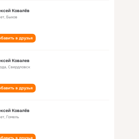
ксей Ковалёв
лет
,
Быхов
бавить в друзья
ксей Ковалев
года
,
Свердловск
бавить в друзья
ксей Ковалёв
лет
,
Гомель
бавить в друзья