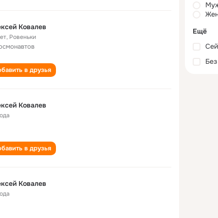
Му
Жен
ксей Ковалев
Ещё
лет
,
Ровеньки
Сей
осмонавтов
Без
бавить в друзья
ксей Ковалев
года
бавить в друзья
ксей Ковалев
года