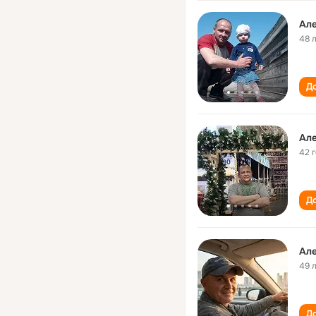
Але
48 
До
Але
42 
До
Але
49 
До