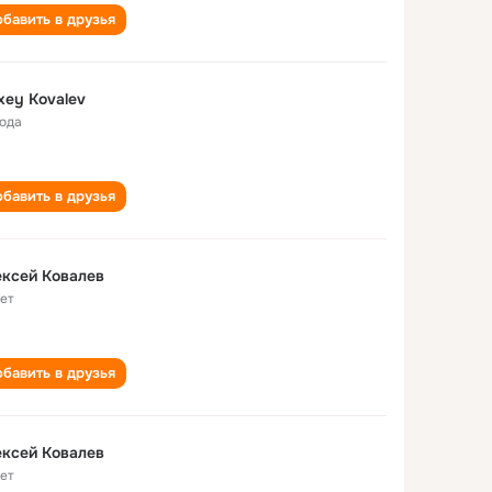
бавить в друзья
xey Kovalev
года
бавить в друзья
ксей Ковалев
лет
бавить в друзья
ксей Ковалев
лет