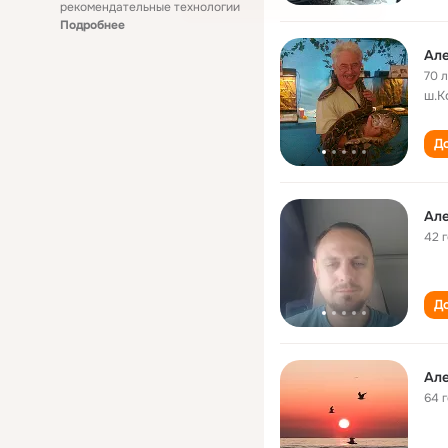
рекомендательные технологии
Подробнее
Але
70 
ш.К
До
Але
42 
До
Але
64 