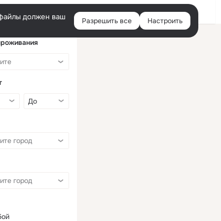
Войти
e-файлы должен ваш
Разрешить все
Настроить
Правая
колонка
проживания
т
бой