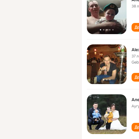
38 
До
Ale
37 л
Geb
До
Але
Ауг
До