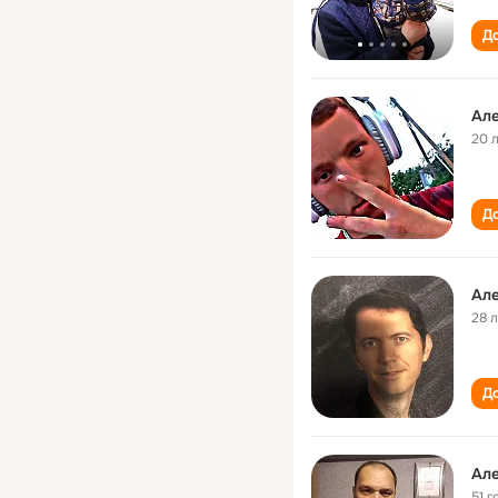
До
Але
20 
До
Але
28 
До
Але
51 г