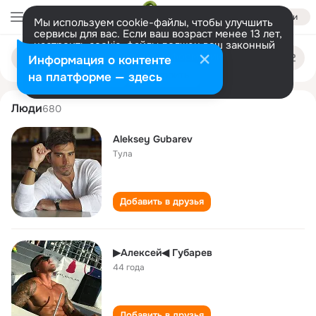
Войти
Мы используем cookie-файлы, чтобы улучшить
сервисы для вас. Если ваш возраст менее 13 лет,
настроить cookie-файлы должен ваш законный
aleksey gubarev
Поиск
представитель.
Больше информации
Информация о контенте
по
людям
Разрешить все
Настроить
на платформе — здесь
Люди
680
Aleksey Gubarev
Тула
Добавить в друзья
▶Алексей◀ Губарев
44 года
Добавить в друзья