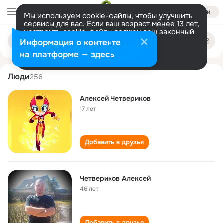
Войти
Мы используем cookie-файлы, чтобы улучшить
сервисы для вас. Если ваш возраст менее 13 лет,
настроить cookie-файлы должен ваш законный
aleksey chetverikov
Поиск
представитель.
Больше информации
Информация о контенте
по
людям
Разрешить все
Настроить
на платформе — здесь
Люди
256
Алексей Четвериков
17 лет
Добавить в друзья
Четвериков Алексей
46 лет
Добавить в друзья