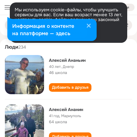
Войти
Мы используем cookie-файлы, чтобы улучшить
сервисы для вас. Если ваш возраст менее 13 лет,
настроить cookie-файлы должен ваш законный
aleksey ananin
Поиск
представитель.
Больше информации
Информация о контенте
по
людям
Разрешить все
Настроить
на платформе — здесь
Люди
234
Алексей Ананьин
40 лет
,
Днепр
46 школа
Добавить в друзья
Алексей Ананин
41 год
,
Мариуполь
64 школа
Добавить в друзья