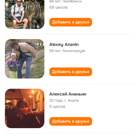
68 лет
,
Челябинск
69 школа
Добавить в друзья
Alexey Ananin
59 лет
,
Novorossiysk
Добавить в друзья
Алексей Ананьин
32 года
,
г. Анапа
5 школа
Добавить в друзья