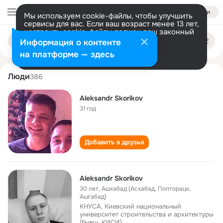
Войти
Мы используем cookie-файлы, чтобы улучшить
сервисы для вас. Если ваш возраст менее 13 лет,
настроить cookie-файлы должен ваш законный
aleksandr skorikov
Поиск
представитель.
Больше информации
Информация о контенте
по
людям
Разрешить все
Настроить
на платформе — здесь
Люди
386
Aleksandr Skorikov
31 год
Добавить в друзья
Aleksandr Skorikov
30 лет
,
Ашхабад (Асхабад, Полторацк,
Ашгабад)
КНУСА, Киевский национальный
университет строительства и архитектуры
(бывш. КИСИ)