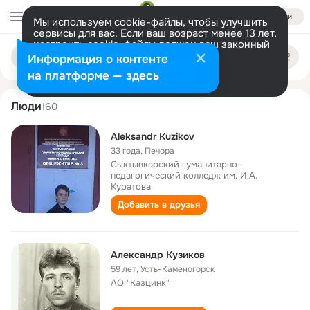
Войти
Мы используем cookie-файлы, чтобы улучшить
сервисы для вас. Если ваш возраст менее 13 лет,
настроить cookie-файлы должен ваш законный
aleksandr kuzikov
Поиск
представитель.
Больше информации
Информация о контенте
по
людям
Разрешить все
Настроить
на платформе — здесь
Люди
160
Aleksandr Kuzikov
33 года
,
Печора
Сыктывкарский гуманитарно-
педагогический колледж им. И.А.
Куратова
Добавить в друзья
Александр Кузиков
59 лет
,
Усть-Каменогорск
АО "Казцинк"