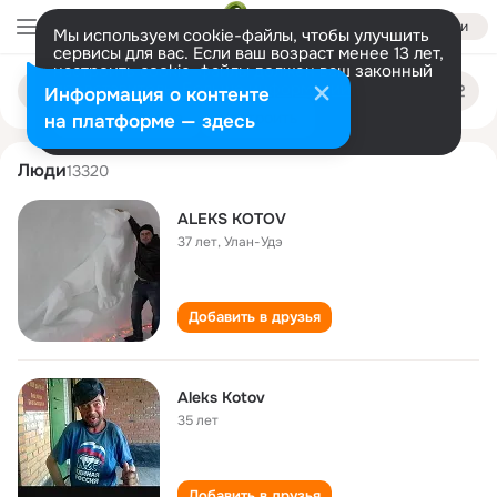
Войти
Мы используем cookie-файлы, чтобы улучшить
сервисы для вас. Если ваш возраст менее 13 лет,
настроить cookie-файлы должен ваш законный
aleks kotov
Поиск
представитель.
Больше информации
Информация о контенте
по
людям
Разрешить все
Настроить
на платформе — здесь
Люди
13320
ALEKS KOTOV
37 лет
,
Улан-Удэ
Добавить в друзья
Aleks Kotov
35 лет
Добавить в друзья