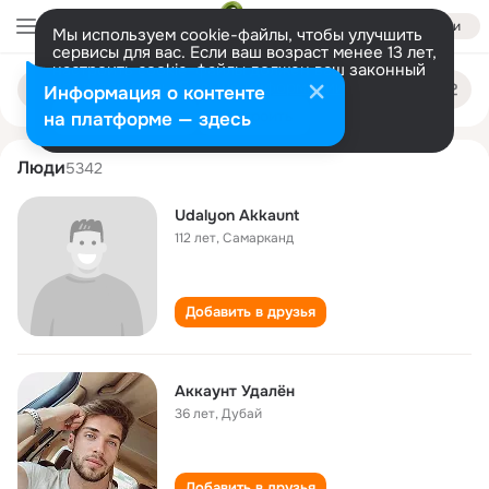
Войти
Мы используем cookie-файлы, чтобы улучшить
сервисы для вас. Если ваш возраст менее 13 лет,
настроить cookie-файлы должен ваш законный
akkaunt udalen
Поиск
представитель.
Больше информации
Информация о контенте
по
людям
Разрешить все
Настроить
на платформе — здесь
Люди
5342
Udalyon Akkaunt
112 лет
,
Самарканд
Добавить в друзья
Аккаунт Удалён
36 лет
,
Дубай
Добавить в друзья