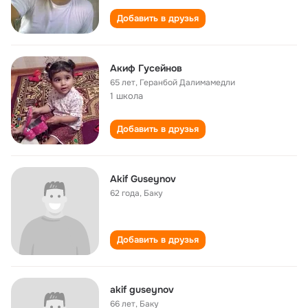
Добавить в друзья
Акиф Гусейнов
65 лет
,
Геранбой Далимамедли
1 школа
Добавить в друзья
Akif Guseynov
62 года
,
Баку
Добавить в друзья
akif guseynov
66 лет
,
Баку