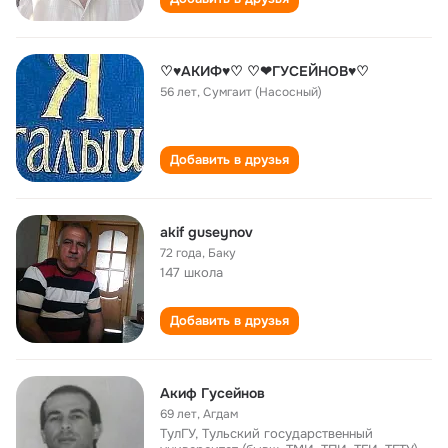
♡♥АКИФ♥♡ ♡❤ГУСЕЙНОВ♥♡
56 лет
,
Сумгаит (Насосный)
Добавить в друзья
akif guseynov
72 года
,
Баку
147 школа
Добавить в друзья
Акиф Гусейнов
69 лет
,
Агдам
ТулГУ, Тульский государственный