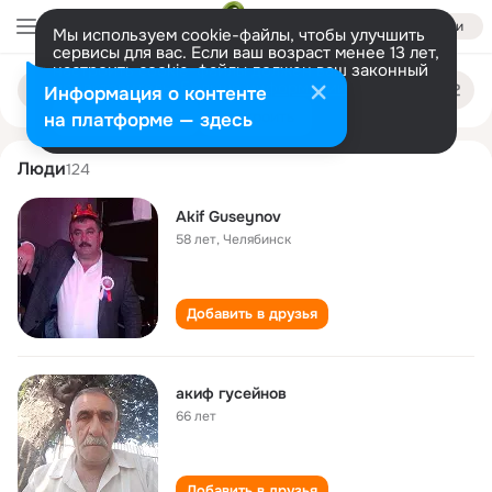
Войти
Мы используем cookie-файлы, чтобы улучшить
сервисы для вас. Если ваш возраст менее 13 лет,
настроить cookie-файлы должен ваш законный
akif guseynov
Поиск
представитель.
Больше информации
Информация о контенте
по
людям
Разрешить все
Настроить
на платформе — здесь
Люди
124
Akif Guseynov
58 лет
,
Челябинск
Добавить в друзья
акиф гусейнов
66 лет
Добавить в друзья