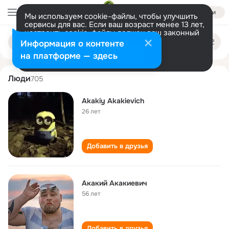
Войти
Мы используем cookie-файлы, чтобы улучшить
сервисы для вас. Если ваш возраст менее 13 лет,
настроить cookie-файлы должен ваш законный
akakiy akakievich
Поиск
представитель.
Больше информации
Информация о контенте
по
людям
Разрешить все
Настроить
на платформе — здесь
Люди
705
Akakiy Akakievich
26 лет
Добавить в друзья
Акакий Акакиевич
56 лет
Добавить в друзья