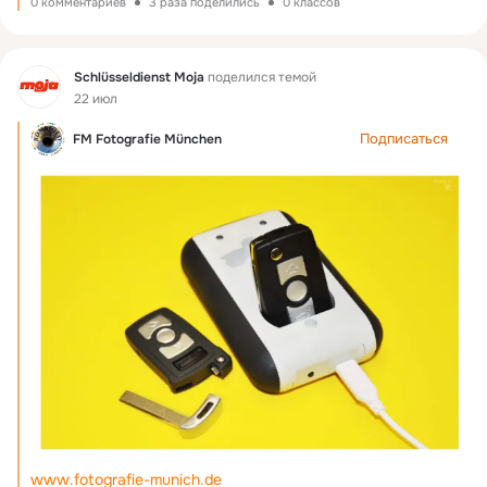
0 комментариев
3 раза поделились
0 классов
Фид
Schlüsseldienst Moja
поделился темой
22 июл
Подписаться
FM Fotografie München
www.fotografie-munich.de