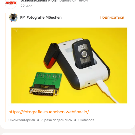
Schlüsseldienst Moja
поделился темой
22 июл
Подписаться
FM Fotografie München
https://fotografie-muenchen.webflow.io/
0 комментариев
3 раза поделились
0 классов