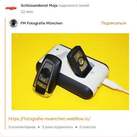
Фид
Schlüsseldienst Moja
поделился темой
22 июл
Подписаться
FM Fotografie München
https://fotografie-muenchen.webflow.io/
0 комментариев
3 раза поделились
0 классов