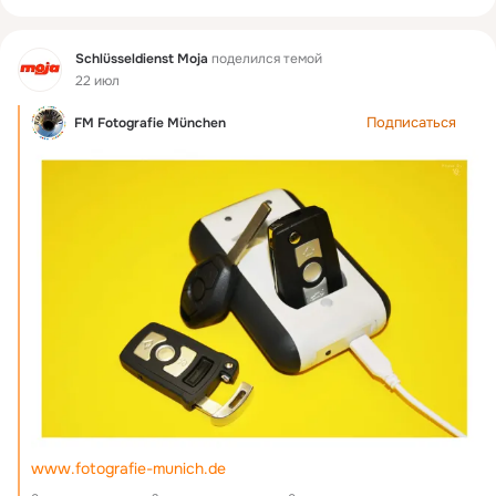
Фид
Schlüsseldienst Moja
поделился темой
22 июл
Подписаться
FM Fotografie München
www.fotografie-munich.de