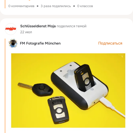
0 комментариев
3 раза поделились
0 классов
Фид
Schlüsseldienst Moja
поделился темой
22 июл
Подписаться
FM Fotografie München