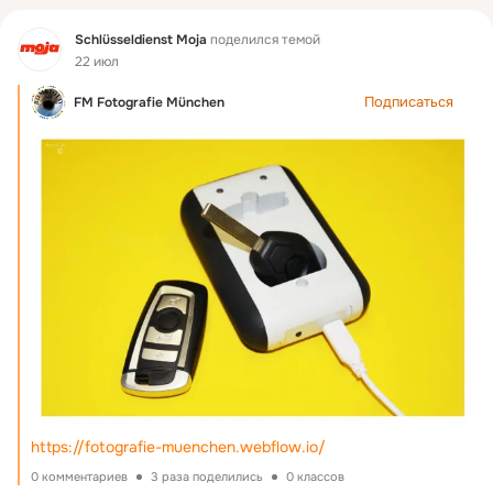
Фид
Schlüsseldienst Moja
поделился темой
22 июл
Подписаться
FM Fotografie München
https://fotografie-muenchen.webflow.io/
0 комментариев
3 раза поделились
0 классов