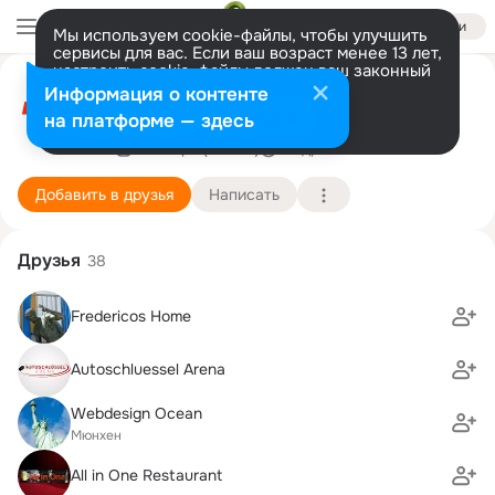
Войти
Мы используем cookie-файлы, чтобы улучшить
сервисы для вас. Если ваш возраст менее 13 лет,
настроить cookie-файлы должен ваш законный
Schlüsseldienst Moja
представитель.
Больше информации
Информация о контенте
Дорогие 💖
Разрешить все
Настроить
на платформе — здесь
1 января (26 лет)
Подробнее
Добавить в друзья
Написать
Друзья
38
Fredericos Home
Autoschluessel Arena
Webdesign Ocean
Мюнхен
All in One Restaurant