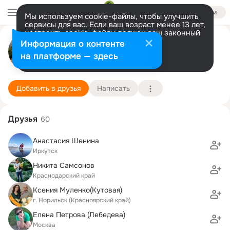
Войти
Мы используем cookie-файлы, чтобы улучшить
сервисы для вас. Если ваш возраст менее 13 лет,
настроить cookie-файлы должен ваш законный
Сергей Рудых
представитель.
Больше информации
Информация о контенте
Разрешить все
Настроить
на платформе — здесь
Иркутск
6 октября (38 лет)
Жигаловская cредняя школа
Подробнее
Добавить в друзья
Написать
Друзья
60
Анастасия Шенина
Иркутск
Никита Самсонов
Краснодарский край
Ксения Муленко(Кутовая)
г. Норильск (Красноярский край)
Елена Петрова (Лебедева)
Москва