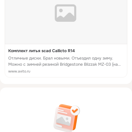
Комплект литья scad Callicto R14
Отличные диски. Брал новыми. Отъездил одну зиму.
Можно с зимней резиной Bridgestone Blizzak MZ-03 (на
одной шине грыжа) износ примерно 50% - 8500.
www.avito.ru