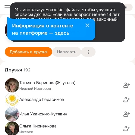
Войти
Мы используем cookie-файлы, чтобы улучшить
сервисы для вас. Если ваш возраст менее 13 лет,
настроить cookie-файлы должен ваш законный
Роман Марьин
представитель.
Больше информации
Информация о контенте
Разрешить все
Настроить
на платформе — здесь
Ижевск
7 октября (46 лет)
7 школа
Подробнее
Добавить в друзья
Написать
Друзья
192
Татьяна Борисова(Жгутова)
Нижний Новгород
Александр Герасимов
Илья Уканских-Кутявин
Ольга Кириенкова
Ижевск