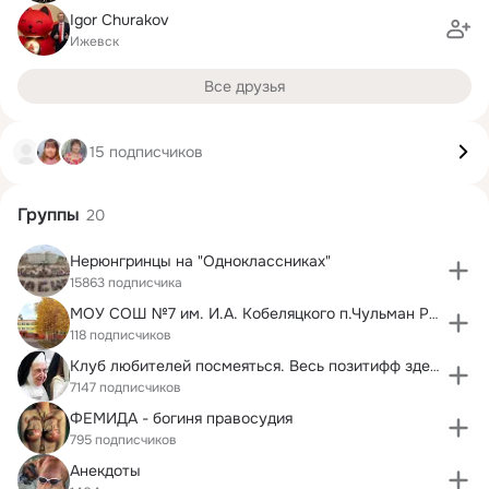
Igor Churakov
Ижевск
Все друзья
15 подписчиков
Группы
20
Нерюнгринцы на "Одноклассниках"
15863 подписчика
МОУ СОШ №7 им. И.А. Кобеляцкого п.Чульман РС (Якут
118 подписчиков
Клуб любителей посмеяться. Весь позитифф здесь.)
7147 подписчиков
ФЕМИДА - богиня правосудия
795 подписчиков
Анекдоты