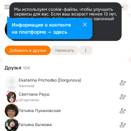
Войти
Мы используем cookie-файлы, чтобы улучшить
сервисы для вас. Если ваш возраст менее 13 лет,
настроить cookie-файлы должен ваш законный
Рома Рауш
представитель.
Больше информации
Информация о контенте
Разрешить все
Настроить
на платформе — здесь
Hannover / Усть-Каменогорск
9 июня (38 лет)
4 школа
Подробнее
Добавить в друзья
Написать
Друзья
104
Ekaterina Prichodko (Dorgunova)
Hannover
Светлана Рауш
Штадтхаген
Татьяна Лукановская
Татьяна Бычкова