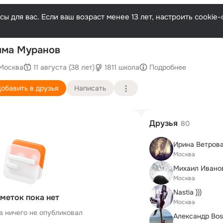
ы для вас. Если ваш возраст менее 13 лет, настроить cooki
Послед
има Муранов
Москва
11 августа (38 лет)
1811 школа
Подробнее
обавить в друзья
Написать
Друзья
80
Москва
Михаил Ивано
Москва
Nastia )))
меток пока нет
Москва
а ничего не опубликовал
Александр Bos