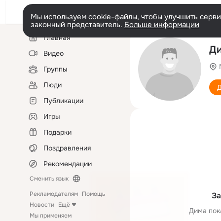
Мы используем cookie-файлы, чтобы улучшить сервис
законный представитель.
Больше информации
Левая
Главная
колонка
Д
Видео
Группы
Люди
Д
Публикации
Игры
Подарки
Поздравления
Рекомендации
Сменить язык
Рекламодателям
Помощь
За
Новости
Ещё
Дима пок
Мы применяем