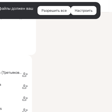
Войти
e-файлы должен ваш
Разрешить все
Настроить
Правая
ний визит: 9 дек 2019
колонка
Ирина Ветрова (Третьякова)
в
s