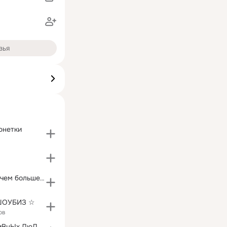
зья
юнетки
Поцелуй-вода:чем больше пьёшь,тем больше хочется!
 ШОУБИЗ ☆
ов
ГрУппА ПоЗиТиВнЫх ЛюДеЙ))))ПаЗиТиФФФ РуЛиТ)))