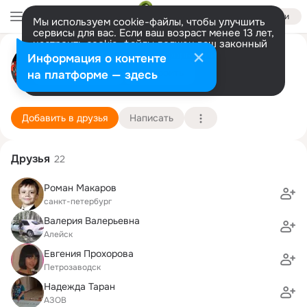
Войти
Мы используем cookie-файлы, чтобы улучшить
сервисы для вас. Если ваш возраст менее 13 лет,
настроить cookie-файлы должен ваш законный
Светлана Макарова
представитель.
Больше информации
Информация о контенте
Разрешить все
Настроить
на платформе — здесь
санкт-петербург
29 августа (42 года)
1 школа
Подробнее
Добавить в друзья
Написать
Друзья
22
Роман Макаров
санкт-петербург
Валерия Валерьевна
Алейск
Евгения Прохорова
Петрозаводск
Hадежда Таран
АЗОВ