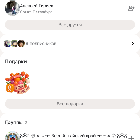
Алексей Гириев
Санкт-Петербург
Все друзья
8 подписчиков
Подарки
Все подарки
Группы
2
Ƹ̴Ӂ̴Ʒ ۞ ♣ ಌ╰♥╮Весь Алтайский край╰♥╮ಌ ♣ ۞ Ƹ̴Ӂ̴Ʒ