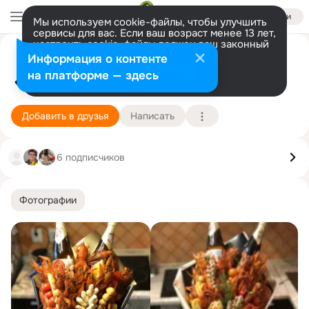
Войти
Мы используем cookie-файлы, чтобы улучшить
сервисы для вас. Если ваш возраст менее 13 лет,
настроить cookie-файлы должен ваш законный
представитель.
Больше информации
Дмитрий Букетов
Информация о контенте
Разрешить все
Настроить
на платформе — здесь
11 мая (41 год)
Подробнее
Добавить в друзья
Написать
6 подписчиков
Фотографии