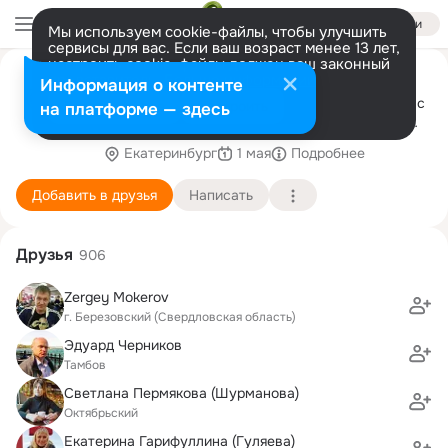
Войти
Мы используем cookie-файлы, чтобы улучшить
сервисы для вас. Если ваш возраст менее 13 лет,
настроить cookie-файлы должен ваш законный
Салон Дверей Тук Тук
представитель.
Больше информации
Информация о контенте
г.Березовский ул.Уральская 128 оф 17 Рады вас
Разрешить все
Настроить
на платформе — здесь
видеть: По будням с 10:00 -19:00 тел. 8-932-
601-38-78
Екатеринбург
1 мая
Подробнее
Добавить в друзья
Написать
Друзья
906
Zergey Mokerov
г. Березовский (Свердловская область)
Эдуард Черников
Тамбов
Светлана Пермякова (Шурманова)
Октябрьский
Екатерина Гарифуллина (Гуляева)