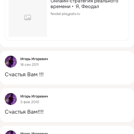
Онлайн-стратегия реального
времени • Я, Феодал
feodal.playpals.ru
Фид
Игорь Игоревич
16 сен 2011
Счастья Вам !!!
Фид
Игорь Игоревич
3 фев 2010
Счастья Вам!!!!
Фид
Игорь Игоревич