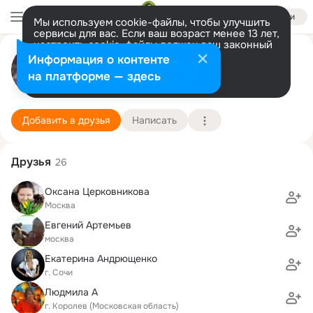
Войти
Мы используем cookie-файлы, чтобы улучшить
сервисы для вас. Если ваш возраст менее 13 лет,
настроить cookie-файлы должен ваш законный
Игорь Игоревич
представитель.
Больше информации
Информация о контенте
Разрешить все
Настроить
на платформе — здесь
Москва
12 июля (56 лет)
352 школа
Подробнее
Добавить в друзья
Написать
Друзья
26
Оксана Церковникова
Москва
Евгений Артемьев
москва
Екатерина Андрющенко
г. Сочи
Людмила А
г. Королев (Московская область)