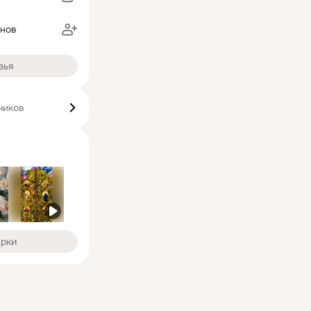
унов
зья
чиков
арки