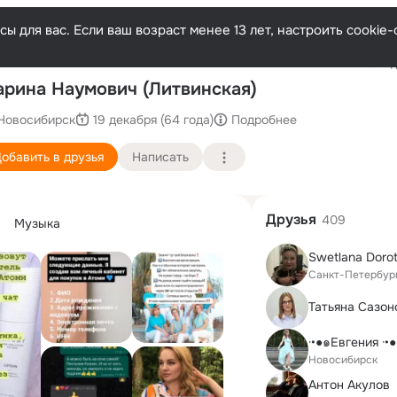
ы для вас. Если ваш возраст менее 13 лет, настроить cooki
Последн
рина Наумович (Литвинская)
Новосибирск
19 декабря (64 года)
Подробнее
обавить в друзья
Написать
Друзья
409
Музыка
Swetlana Dor
Санкт-Петербур
Татьяна Сазон
·•●๑Евгения ·•
Новосибирск
Антон Акулов