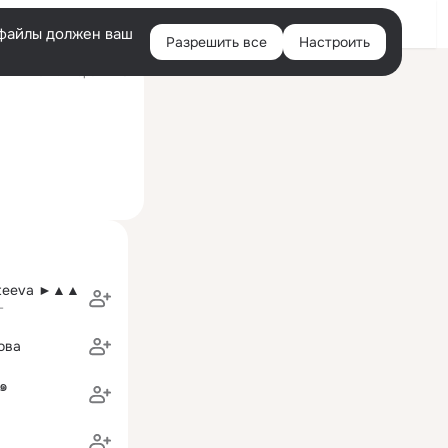
Войти
e-файлы должен ваш
Разрешить все
Настроить
Правая
ий визит: вчера 12:26
колонка
oteeva ►▲▲
г
ова
●๑