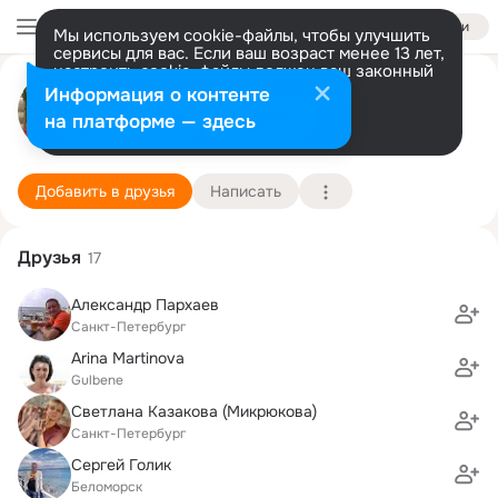
Войти
Мы используем cookie-файлы, чтобы улучшить
сервисы для вас. Если ваш возраст менее 13 лет,
настроить cookie-файлы должен ваш законный
Юлия Петраковская
представитель.
Больше информации
Информация о контенте
Разрешить все
Настроить
на платформе — здесь
Санкт-Петербург
13 июня (53 года)
448 школа
Подробнее
Добавить в друзья
Написать
Друзья
17
Александр Пархаев
Санкт-Петербург
Arina Martinova
Gulbene
Светлана Казакова (Микрюкова)
Санкт-Петербург
Сергей Голик
Беломорск