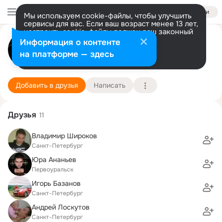
Войти
Мы используем cookie-файлы, чтобы улучшить
сервисы для вас. Если ваш возраст менее 13 лет,
настроить cookie-файлы должен ваш законный
Ольга Ананьева
представитель.
Больше информации
Информация о контенте
Разрешить все
Настроить
на платформе — здесь
С.Петербург
8 мая (47 лет)
569 школа
Подробнее
Добавить в друзья
Написать
Друзья
11
Владимир Широков
Санкт-Петербург
Юра Ананьев
Первоуральск
Игорь Базанов
Санкт-Петербург
Андрей Лоскутов
Санкт-Петербург