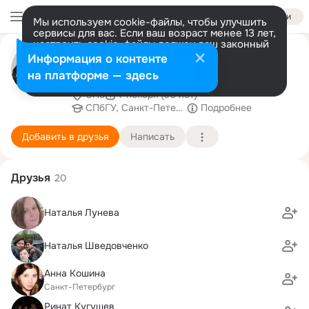
Войти
Мы используем cookie-файлы, чтобы улучшить
сервисы для вас. Если ваш возраст менее 13 лет,
настроить cookie-файлы должен ваш законный
Александра Семёнова
представитель.
Больше информации
Информация о контенте
(Виноградова)
Разрешить все
Настроить
на платформе — здесь
СПб
7 ноября (60 лет)
СПбГУ, Санкт-Петербургский государственный у
Подробнее
Добавить в друзья
Написать
Друзья
20
Наталья Лунева
Наталья Шведовченко
Анна Кошина
Санкт-Петербург
Ринат Кугушев