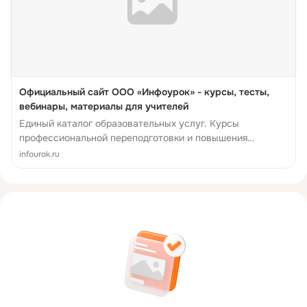
Официальный сайт ООО «Инфоурок» - курсы, тесты,
вебинары, материалы для учителей
Единый каталог образовательных услуг. Курсы
профессиональной переподготовки и повышения
квалификации, вебинары, тестирование для учителей.
infourok.ru
Более 5 500 000 материалов для уч...