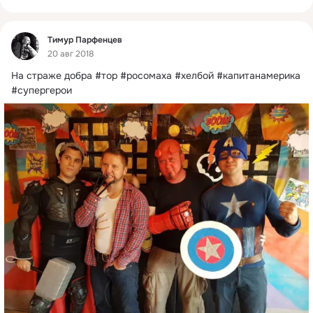
Фид
Тимур Парфенцев
20 авг 2018
На страже добра #тор #росомаха #хелбой #капитанамерика 
#супергерои