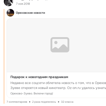
7 ноя 2018
Ореховские новости
Подарок к новогодним праздникам
Недавно все соцсети облетела новость о том, что в Орехо
Зуеве откроется новый кинотеатр. Oz-on.ru удалось узнать
какая сеть придет в город
Орехово-Зуево. Включи город!
7 комментариев
2 раза поделились
32 класса