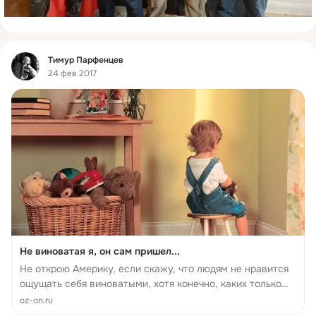
Фид
Тимур Парфенцев
24 фев 2017
Не виноватая я, он сам пришел...
Не открою Америку, если скажу, что людям не нравится
ощущать себя виноватыми, хотя конечно, каких только
извращенцев не бывает. Мне во всяком случае точно не
oz-on.ru
нравится. Иногда нам приходится общаться с людьми,