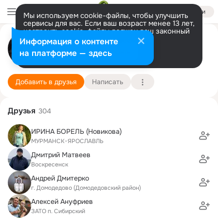
Войти
Мы используем cookie-файлы, чтобы улучшить
сервисы для вас. Если ваш возраст менее 13 лет,
настроить cookie-файлы должен ваш законный
представитель.
Больше информации
Тимур Парфенцев
Информация о контенте
Разрешить все
Настроить
на платформе — здесь
Орехово-Зуево
9 ноября
Подробнее
Добавить в друзья
Написать
Друзья
304
ИРИНА БОРЕЛЬ (Новикова)
МУРМАНСК-ЯРОСЛАВЛЬ
Дмитрий Матвеев
Воскресенск
Андрей Дмитерко
г. Домодедово (Домодедовский район)
Алексей Ануфриев
ЗАТО п. Сибирский