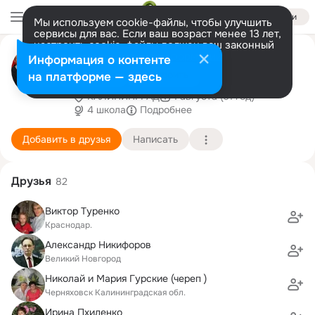
Войти
Мы используем cookie-файлы, чтобы улучшить
сервисы для вас. Если ваш возраст менее 13 лет,
настроить cookie-файлы должен ваш законный
Валерий Татьяна
представитель.
Больше информации
Информация о контенте
Паршиновы(Журавлева)
Разрешить все
Настроить
на платформе — здесь
КАЛИНИНГРАД
1 августа (61 год)
4 школа
Подробнее
Добавить в друзья
Написать
Друзья
82
Виктор Туренко
Краснодар.
Александр Никифоров
Великий Новгород
Николай и Мария Гурские (череп )
Черняховск Калининградская обл.
Ирина Пхиденко